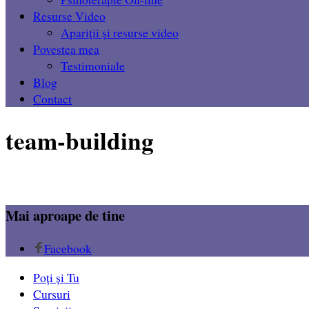
Resurse Video
Apariții și resurse video
Povestea mea
Testimoniale
Blog
Contact
team-building
Mai aproape de tine
Facebook
Poți și Tu
Cursuri