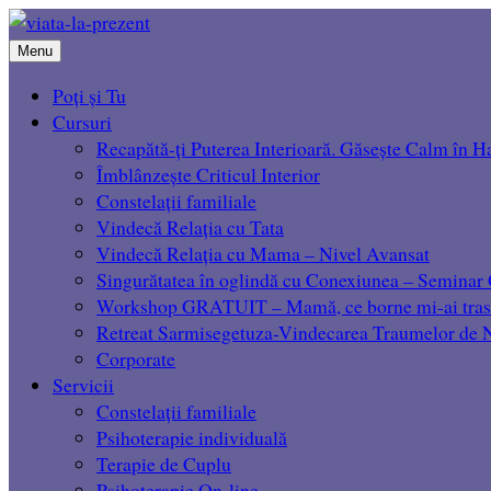
Menu
Poți și Tu
Cursuri
Recapătă-ți Puterea Interioară. Găsește Calm în H
Îmblânzește Criticul Interior
Constelații familiale
Vindecă Relația cu Tata
Vindecă Relația cu Mama – Nivel Avansat
Singurătatea în oglindă cu Conexiunea – Seminar 
Workshop GRATUIT – Mamă, ce borne mi-ai tras
Retreat Sarmisegetuza-Vindecarea Traumelor de
Corporate
Servicii
Constelații familiale
Psihoterapie individuală
Terapie de Cuplu
Psihoterapie On-line