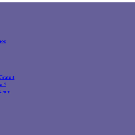
aos
Gratuit
at?
 Neam