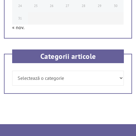
24
25
26
27
28
29
30
31
« nov.
Categorii articole
Categorii
articole