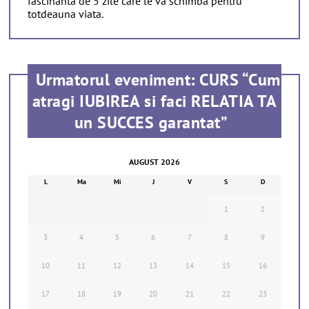
fascinanta de 5 zile care le va schimba pentru
totdeauna viata.
Urmatorul eveniment: CURS “Cum
atragi IUBIREA si faci RELATIA TA
un SUCCES garantat”
AUGUST 2026
L
Ma
Mi
J
V
S
D
1
2
3
4
5
6
7
8
9
10
11
12
13
14
15
16
17
18
19
20
21
22
23