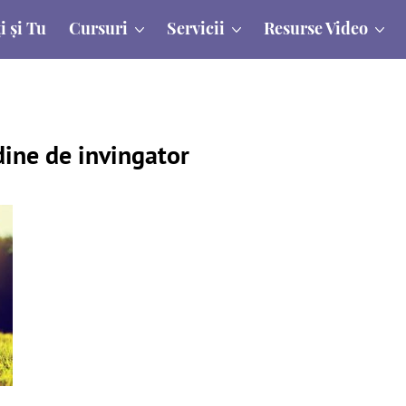
i și Tu
Cursuri
Servicii
Resurse Video
dine de invingator