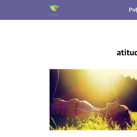
Poț
atitu