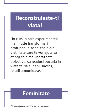
Reconstruieste-ti
viata!
Un curs in care experimentezi
mai multe transformari
profunde in zone-cheie ale
vietii tale care te vor ajuta sa
atingi cele mai indraznete
obiective: sa readuci bucuria in
viata ta, sa ai bani, succes,
relatii armonioase.
Feminitate
“Exprima-ti Feminitatea –