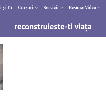
i și Tu
Cursuri
Servicii
Resurse Video
reconstruieste-ti viața