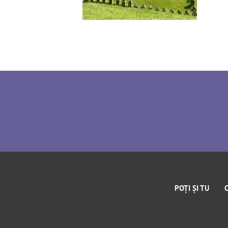
POȚI ȘI TU