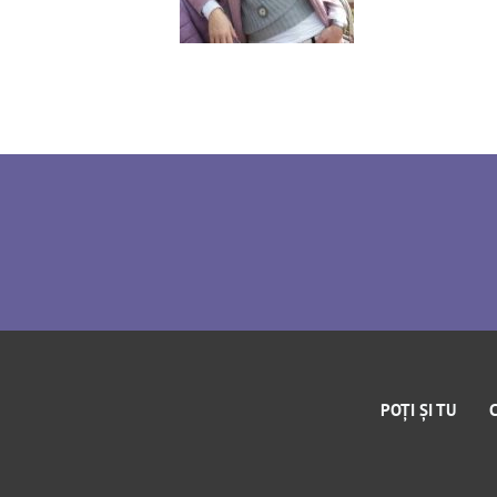
POȚI ȘI TU