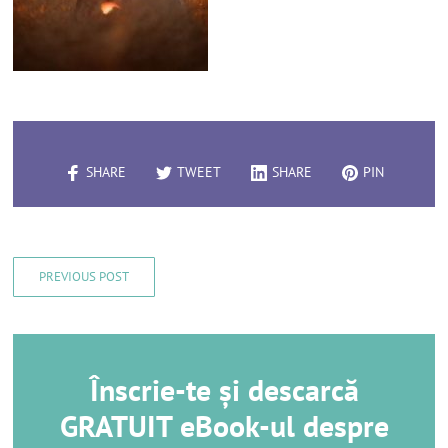
SHARE
TWEET
SHARE
PIN
PREVIOUS POST
Înscrie-te și descarcă
GRATUIT eBook-ul despre