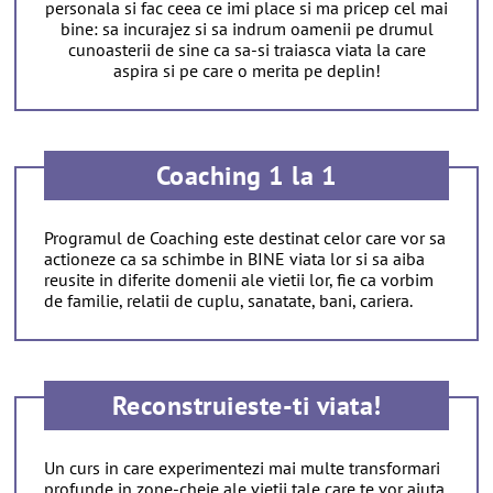
personala si fac ceea ce imi place si ma pricep cel mai
bine: sa incurajez si sa indrum oamenii pe drumul
cunoasterii de sine ca sa-si traiasca viata la care
aspira si pe care o merita pe deplin!
Coaching 1 la 1
Programul de Coaching este destinat celor care vor sa
actioneze ca sa schimbe in BINE viata lor si sa aiba
reusite in diferite domenii ale vietii lor, fie ca vorbim
de familie, relatii de cuplu, sanatate, bani, cariera.
Reconstruieste-ti viata!
Un curs in care experimentezi mai multe transformari
profunde in zone-cheie ale vietii tale care te vor ajuta