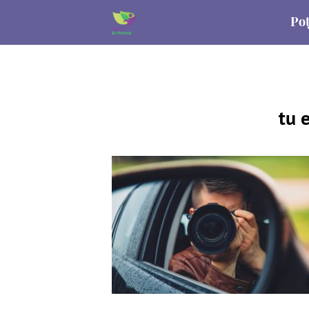
Poț
tu 