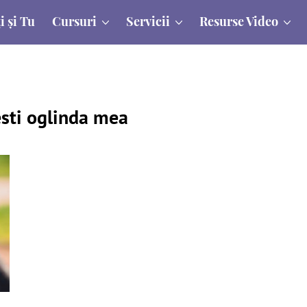
i și Tu
Cursuri
Servicii
Resurse Video
esti oglinda mea