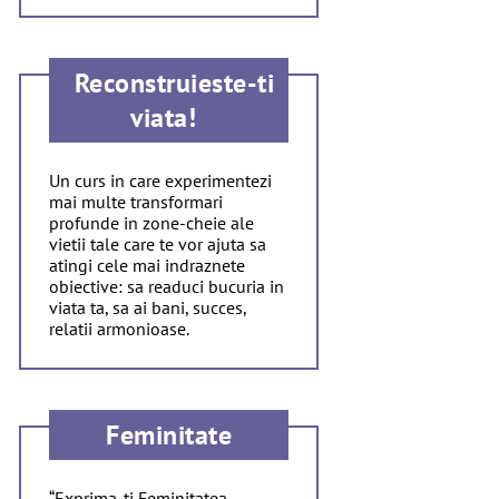
Reconstruieste-ti
viata!
Un curs in care experimentezi
mai multe transformari
profunde in zone-cheie ale
vietii tale care te vor ajuta sa
atingi cele mai indraznete
obiective: sa readuci bucuria in
viata ta, sa ai bani, succes,
relatii armonioase.
Feminitate
“Exprima-ti Feminitatea –