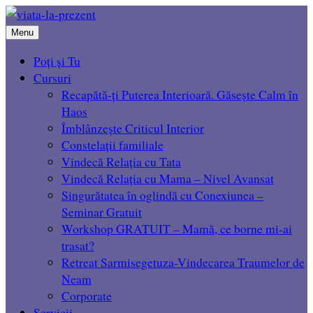
Menu
Poți și Tu
Cursuri
Recapătă-ți Puterea Interioară. Găsește Calm în
Haos
Îmblânzește Criticul Interior
Constelații familiale
Vindecă Relația cu Tata
Vindecă Relația cu Mama – Nivel Avansat
Singurătatea în oglindă cu Conexiunea –
Seminar Gratuit
Workshop GRATUIT – Mamă, ce borne mi-ai
trasat?
Retreat Sarmisegetuza-Vindecarea Traumelor de
Neam
Corporate
Servicii