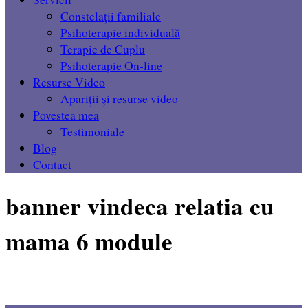
Constelații familiale
Psihoterapie individuală
Terapie de Cuplu
Psihoterapie On-line
Resurse Video
Apariții și resurse video
Povestea mea
Testimoniale
Blog
Contact
banner vindeca relatia cu
mama 6 module