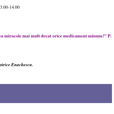
13.00-14.00
crea miracole mai mult decat orice medicament minune!” P.
eatrice Enachescu.