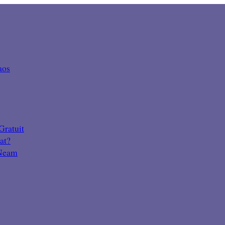
aos
Gratuit
at?
 Neam