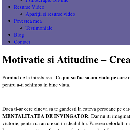
Resurse Video
Apariții și resurse video
Povestea mea
Testimoniale
Blog
Contact
Motivatie si Atitudine – Crea
Ce pot sa fac sa am viata pe care 
Pornind de la intrebarea ”
pentru a-ti schimba in bine viata.
Daca ti-ar cere cineva sa te gandesti la cateva persoane pe ca
MENTALITATEA DE INVINGATOR
. Dar nu iti imaginat
victorie, pentru ca au crezut in idealul lor. Parerea celorlalti 
Iar oamenii acestia au facut ceva fantastic: au luat fiecare ince