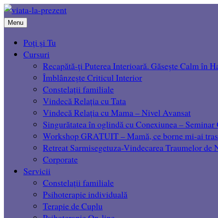
Menu
Poți și Tu
Cursuri
Recapătă-ți Puterea Interioară. Găsește Calm în H
Îmblânzește Criticul Interior
Constelații familiale
Vindecă Relația cu Tata
Vindecă Relația cu Mama – Nivel Avansat
Singurătatea în oglindă cu Conexiunea – Seminar 
Workshop GRATUIT – Mamă, ce borne mi-ai tras
Retreat Sarmisegetuza-Vindecarea Traumelor de
Corporate
Servicii
Constelații familiale
Psihoterapie individuală
Terapie de Cuplu
Psihoterapie On-line