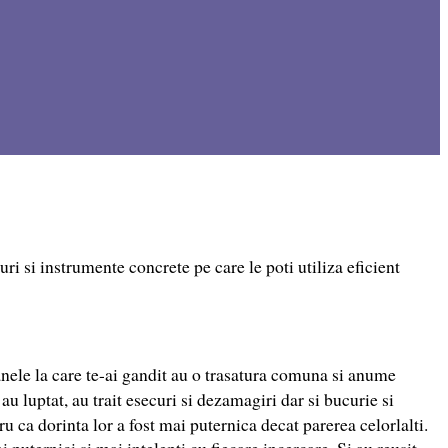
uri si instrumente concrete pe care le poti utiliza eficient
anele la care te-ai gandit au o trasatura comuna si anume
au luptat, au trait esecuri si dezamagiri dar si bucurie si
ru ca dorinta lor a fost mai puternica decat parerea celorlalti.
 puternici si mai intelepti cu fiecare incercare. Si au reusit