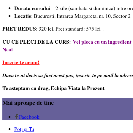
Durata cursului
– 2 zile (sambata si duminica) intre or
Locatie
: Bucuresti, Intrarea Margareta, nr. 10, Sector 2
PRET REDUS
: 320 lei.
Pret standard: 575 lei
.
CU CE PLECI DE LA CURS:
Vei pleca cu un ingredient
Neal
Inscrie-te acum!
Daca te-ai decis sa faci acest pas, inscrie-te pe mail la adre
Te asteptam cu drag, Echipa Viata la Prezent
Mai aproape de tine
Facebook
Poți și Tu