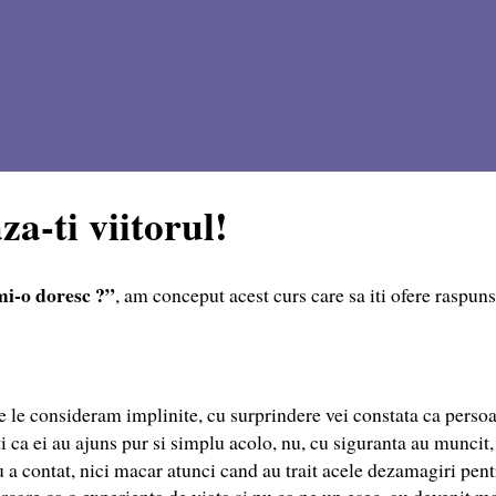
za-ti viitorul!
mi-o doresc ?”
, am conceput acest curs care sa iti ofere raspuns
re le consideram implinite, cu surprindere vei constata ca perso
i ca ei au ajuns pur si simplu acolo, nu, cu siguranta au muncit, 
nu a contat, nici macar atunci cand au trait acele dezamagiri pent
rcare ca o experienta de viata si nu ca pe un esec, au devenit mai