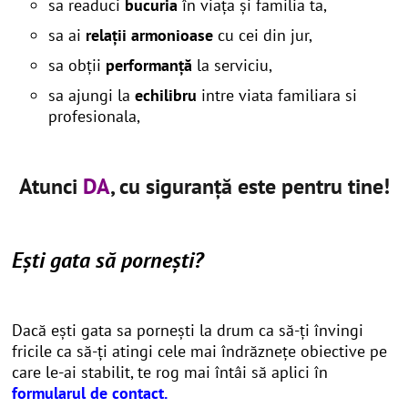
sa readuci
bucuria
în viața și familia ta,
sa ai
relații armonioase
cu cei din jur,
sa obții
performanță
la serviciu,
sa ajungi la
echilibru
intre viata familiara si
profesionala,
Atunci
DA
, cu siguranță este pentru tine!
Ești gata să pornești?
Dacă ești gata sa pornești la drum ca să-ți învingi
fricile ca să-ți atingi cele mai îndrăznețe obiective pe
care le-ai stabilit, te rog mai întâi să aplici în
formularul de contact
.