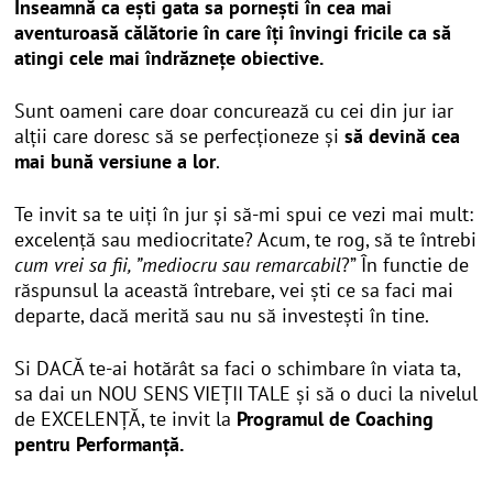
Înseamnă ca ești gata sa pornești în cea mai
aventuroasă călătorie în care îți învingi fricile ca
să
atingi cele mai îndrăznețe obiective.
Sunt oameni care doar concurează cu cei din jur iar
alții care doresc să se perfecționeze și
să devină cea
mai bună versiune a lor
.
Te invit sa te uiți în jur și să-mi spui ce vezi mai mult:
excelență sau mediocritate? Acum, te rog, să te întrebi
cum vrei sa fii, ”mediocru sau remarcabil
?” În functie de
răspunsul la această întrebare, vei ști ce sa faci mai
departe, dacă merită sau nu să investești în tine.
Si DACĂ te-ai hotărât sa faci o schimbare în viata ta,
sa dai un NOU SENS VIEȚII TALE și să o duci la nivelul
de EXCELENȚĂ, te invit la
Programul de Coaching
pentru Performanță.