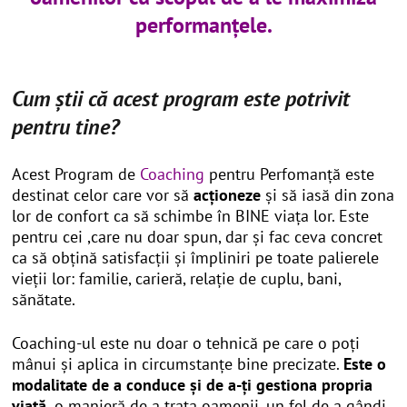
performanțele.
Cum știi că acest program este potrivit
pentru tine?
Acest Program de
Coaching
pentru Perfomanță este
destinat celor care vor să
acționeze
și să iasă din zona
lor de confort ca să schimbe în BINE viața lor. Este
pentru cei ,care nu doar spun, dar și fac ceva concret
ca să obțină satisfacții și împliniri pe toate palierele
vieții lor: familie, carieră, relație de cuplu, bani,
sănătate.
Coaching-ul este nu doar o tehnică pe care o poți
mânui și aplica in circumstanțe bine precizate.
Este o
modalitate de a conduce și de a-ți gestiona propria
viață,
o manieră de a trata oamenii, un fel de a gândi,