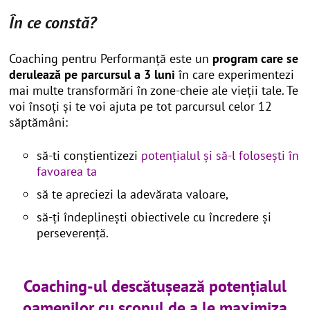
În ce constă?
Coaching pentru Performanță este un
program care se
derulează pe parcursul a 3 luni
în care experimentezi
mai multe transformări în zone-cheie ale vieții tale. Te
voi însoți și te voi ajuta pe tot parcursul celor 12
săptămâni:
să-ti conștientizezi
potențialul și să-l folosești în
favoarea ta
să te apreciezi la adevărata valoare,
să-ți îndeplinești obiectivele cu încredere și
perseverență.
Coaching-ul descătușează potențialul
oamenilor cu scopul de a le maximiza