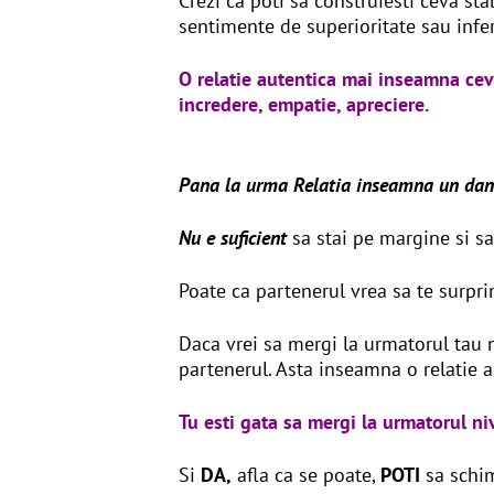
Crezi ca poti sa construiesti ceva stab
sentimente de superioritate sau infer
O relatie autentica mai inseamna ceva
incredere, empatie, apreciere.
Pana la urma Relatia inseamna un dans i
Nu e suficient
sa stai pe margine si sa 
Poate ca partenerul vrea sa te surpr
Daca vrei sa mergi la urmatorul tau niv
partenerul. Asta inseamna o relatie a
Tu esti gata sa mergi la urmatorul niv
Si
DA,
afla ca se poate,
POTI
sa schim