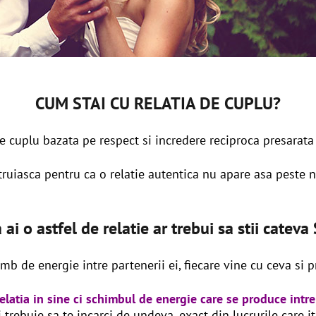
CUM STAI CU RELATIA DE CUPLU?
e cuplu bazata pe respect si incredere reciproca presarata 
truiasca pentru ca o relatie autentica nu apare asa peste 
 ai o astfel de relatie ar trebui sa stii cate
b de energie intre partenerii ei, fiecare vine cu ceva si p
relatia in sine ci schimbul de energie care se produce intre
 trebuie sa te incarci de undeva, exact din lucrurile care it