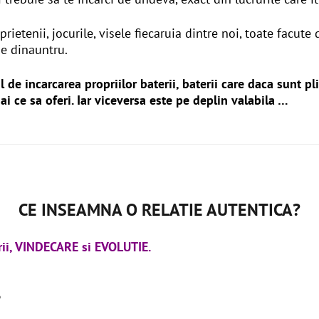
rietenii, jocurile, visele fiecaruia dintre noi, toate facute
pe dinauntru.
 de incarcarea propriilor baterii, baterii care daca sunt pl
ai ce sa oferi. Iar viceversa este pe deplin valabila …
CE INSEAMNA O RELATIE AUTENTICA?
rii, VINDECARE si EVOLUTIE.
?