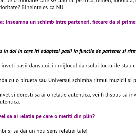
il pe o fundatie care se clatina: pe frica, temeri, indoiala,
ioritate? Bineinteles ca NU.
: inseamna un schimb intre parteneri, fiecare da si primes
n doi in care iti adaptezi pasii in functie de partener si rit
inveti pasii dansului, in mijlocul dansului lucrurile stau cu
inda cu o pirueta sau Universul schimba ritmul muzicii si
el si doresti sa ai o relatie autentica, vei fi dispus sa inv
utentica.
el sa ai relatia pe care o meriti din plin?
bi si sa dai un nou sens relatiei tale!