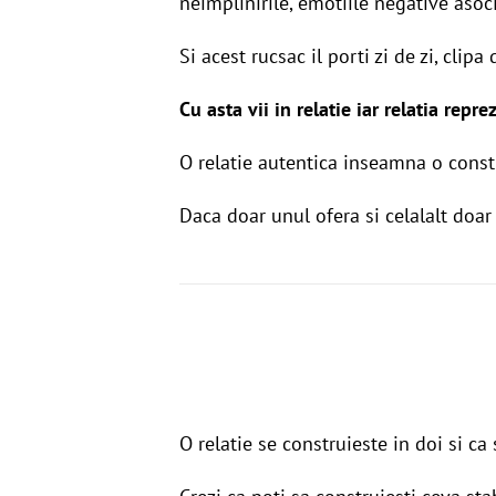
neimplinirile, emotiile negative asoc
Si acest rucsac il porti zi de zi, clipa 
Cu asta vii in relatie iar relatia repr
O relatie autentica inseamna o constr
Daca doar unul ofera si celalalt doar
O relatie se construieste in doi si ca