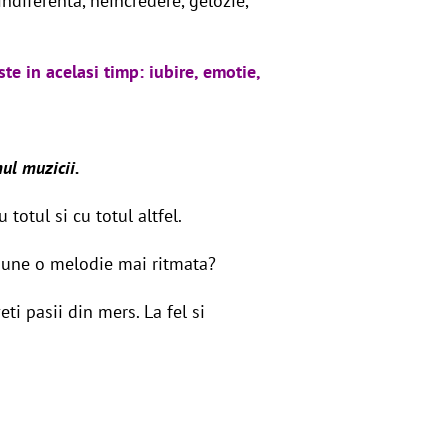
 indiferenta, neincredere, gelozie,
te in acelasi timp: iubire, emotie,
mul muzicii.
 totul si cu totul altfel.
 pune o melodie mai ritmata?
eti pasii din mers. La fel si