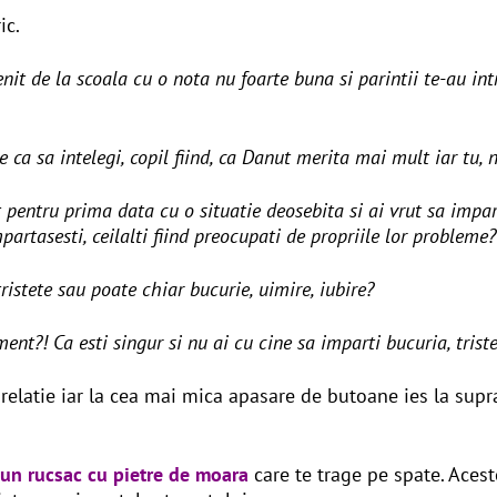
ic.
enit de la scoala cu o nota nu foarte buna si parintii te-au in
 ca sa intelegi, copil fiind, ca Danut merita mai mult iar tu,
 pentru prima data cu o situatie deosebita si ai vrut sa impar
mpartasesti, ceilalti fiind preocupati de propriile lor probleme?
tristete sau poate chiar bucurie, uimire, iubire?
ment?! Ca esti singur si nu ai cu cine sa imparti bucuria, triste
n relatie iar la cea mai mica apasare de butoane ies la sup
i un rucsac cu pietre de moara
care te trage pe spate. Aceste