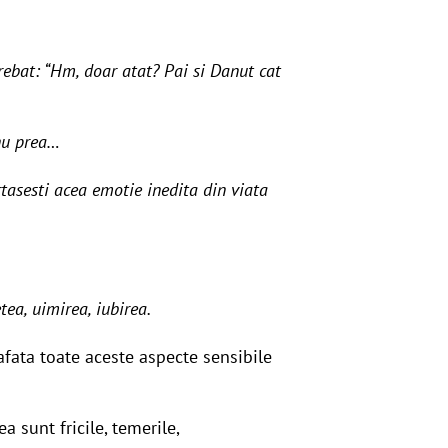
trebat: “Hm, doar atat? Pai si Danut cat
 nu prea…
tasesti acea emotie inedita din viata
tea, uimirea, iubirea.
rafata toate aceste aspecte sensibile
a sunt fricile, temerile,