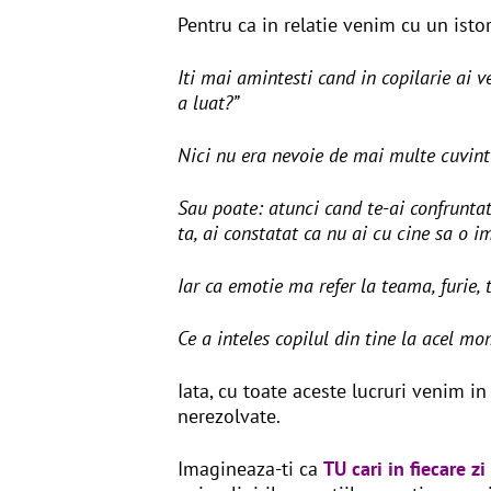
Pentru ca in relatie venim cu un istor
Iti mai amintesti cand in copilarie ai v
a luat?”
Nici nu era nevoie de mai multe cuvinte
Sau poate: atunci cand te-ai confruntat
ta, ai constatat ca nu ai cu cine sa o i
Iar ca emotie ma refer la teama, furie, 
Ce a inteles copilul din tine la acel mo
Iata, cu toate aceste lucruri venim i
nerezolvate.
Imagineaza-ti ca
TU cari in fiecare z