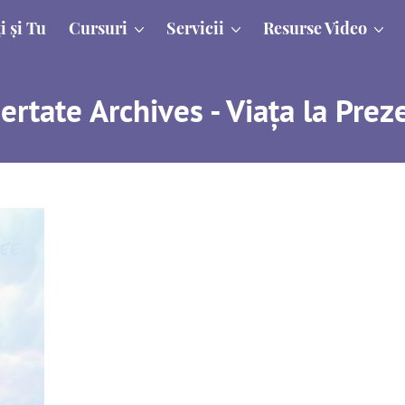
i și Tu
Cursuri
Servicii
Resurse Video
bertate Archives - Viața la Prez