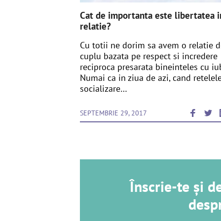
Cat de importanta este libertatea i
relatie?
Cu totii ne dorim sa avem o relatie 
cuplu bazata pe respect si incredere
reciproca presarata bineinteles cu iub
Numai ca in ziua de azi, cand retelel
socializare…
SEPTEMBRIE 29, 2017
Înscrie-te și 
despr