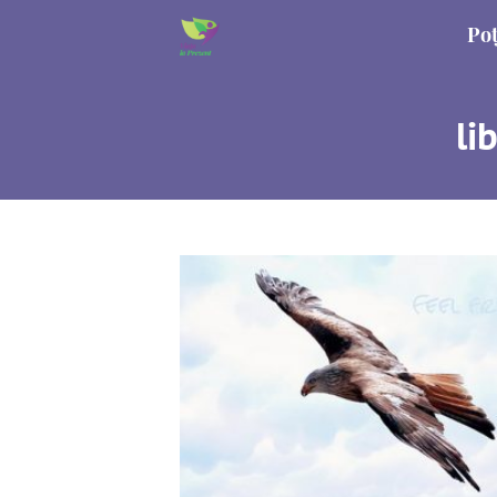
Poț
li