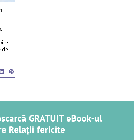
n
de
ire.
e de
descarcă GRATUIT eBook-ul
e Relații fericite