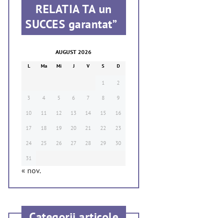
RELATIA TA un
SUCCES garantat”
AUGUST 2026
L
Ma
Mi
J
V
S
D
1
2
3
4
5
6
7
8
9
10
11
12
13
14
15
16
17
18
19
20
21
22
23
24
25
26
27
28
29
30
31
« nov.
Categorii articole