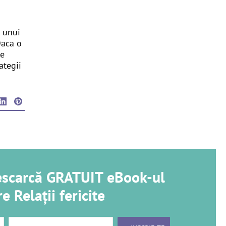
 unui
Daca o
ne
ategii
descarcă GRATUIT eBook-ul
e Relații fericite