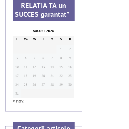
RELATIA TA un
SUCCES garantat”
AUGUST 2026
L
Ma
Mi
J
V
S
D
1
2
3
4
5
6
7
8
9
10
11
12
13
14
15
16
17
18
19
20
21
22
23
24
25
26
27
28
29
30
31
« nov.
Categorii articole