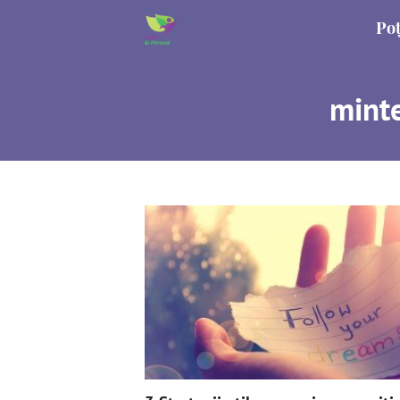
Poț
minte