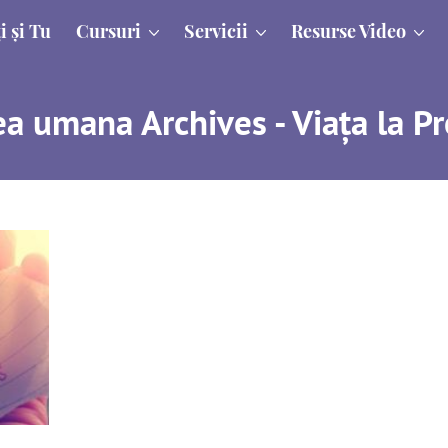
i și Tu
Cursuri
Servicii
Resurse Video
a umana Archives - Viața la P