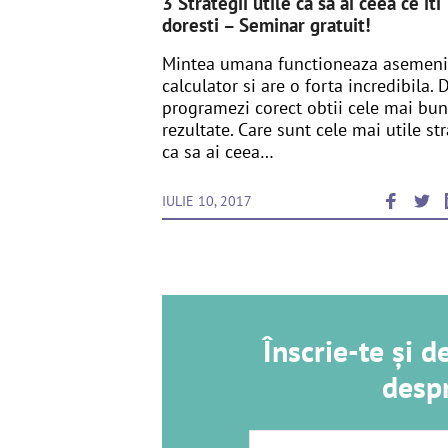
3 Strategii utile ca sa ai ceea ce iti
doresti – Seminar gratuit!
Mintea umana functioneaza asemeni
calculator si are o forta incredibila. 
programezi corect obtii cele mai bu
rezultate. Care sunt cele mai utile str
ca sa ai ceea…
IULIE 10, 2017
Înscrie-te și 
despr