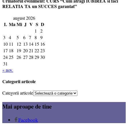
Urmatorul eveniment: CURS “Cum atragi IUBIREA si faci
RELATIA TA un SUCCES garantat”
august 2026
L
Ma
Mi
J
V
S
D
1
2
3
4
5
6
7
8
9
10
11
12
13
14
15
16
17
18
19
20
21
22
23
24
25
26
27
28
29
30
31
« nov.
Categorii articole
Categorii articole
Mai aproape de tine
Facebook