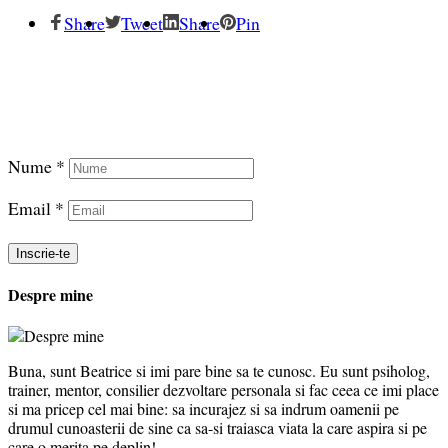
Share
Tweet
Share
Pin
Înscrie-te și descarcă GRATUIT eBook-ul despre
Relații fericite
Nume *
Email *
Despre mine
Buna, sunt Beatrice si imi pare bine sa te cunosc. Eu sunt psiholog,
trainer, mentor, consilier dezvoltare personala si fac ceea ce imi place
si ma pricep cel mai bine: sa incurajez si sa indrum oamenii pe
drumul cunoasterii de sine ca sa-si traiasca viata la care aspira si pe
care o merita pe deplin!