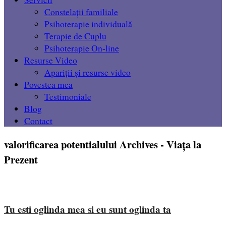
Constelații familiale
Psihoterapie individuală
Terapie de Cuplu
Psihoterapie On-line
Resurse Video
Apariții și resurse video
Povestea mea
Testimoniale
Blog
Contact
valorificarea potentialului Archives - Viața la
Prezent
Tu esti oglinda mea si eu sunt oglinda ta