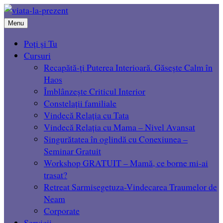
Menu
Poți și Tu
Cursuri
Recapătă-ți Puterea Interioară. Găsește Calm în
Haos
Îmblânzește Criticul Interior
Constelații familiale
Vindecă Relația cu Tata
Vindecă Relația cu Mama – Nivel Avansat
Singurătatea în oglindă cu Conexiunea –
Seminar Gratuit
Workshop GRATUIT – Mamă, ce borne mi-ai
trasat?
Retreat Sarmisegetuza-Vindecarea Traumelor de
Neam
Corporate
Servicii