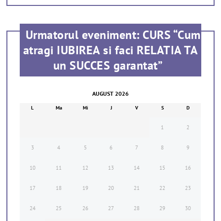
Urmatorul eveniment: CURS “Cum
atragi IUBIREA si faci RELATIA TA
un SUCCES garantat”
AUGUST 2026
L
Ma
Mi
J
V
S
D
1
2
3
4
5
6
7
8
9
10
11
12
13
14
15
16
17
18
19
20
21
22
23
24
25
26
27
28
29
30