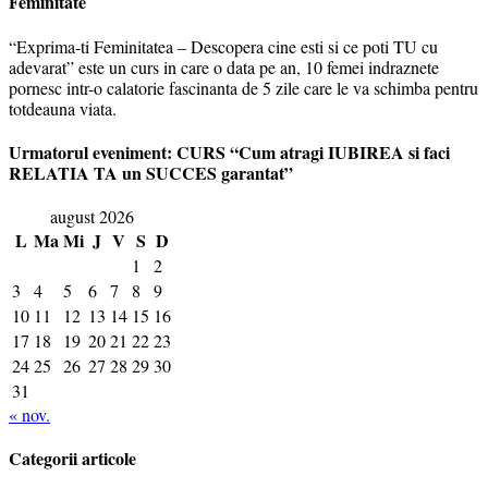
Feminitate
“Exprima-ti Feminitatea – Descopera cine esti si ce poti TU cu
adevarat” este un curs in care o data pe an, 10 femei indraznete
pornesc intr-o calatorie fascinanta de 5 zile care le va schimba pentru
totdeauna viata.
Urmatorul eveniment: CURS “Cum atragi IUBIREA si faci
RELATIA TA un SUCCES garantat”
august 2026
L
Ma
Mi
J
V
S
D
1
2
3
4
5
6
7
8
9
10
11
12
13
14
15
16
17
18
19
20
21
22
23
24
25
26
27
28
29
30
31
« nov.
Categorii articole