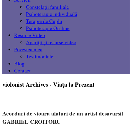
Constelații familiale
Psihoterapie individuală
Terapie de Cuplu
Psihoterapie On-line
Resurse Video
Apariții și resurse video
Povestea mea
Testimoniale
Blog
Contact
violonist Archives - Viața la Prezent
Acorduri de vioara alaturi de un artist desavarsit
GABRIEL CROITORU