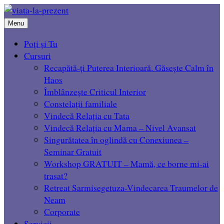
Menu
Poți și Tu
Cursuri
Recapătă-ți Puterea Interioară. Găsește Calm în
Haos
Îmblânzește Criticul Interior
Constelații familiale
Vindecă Relația cu Tata
Vindecă Relația cu Mama – Nivel Avansat
Singurătatea în oglindă cu Conexiunea –
Seminar Gratuit
Workshop GRATUIT – Mamă, ce borne mi-ai
trasat?
Retreat Sarmisegetuza-Vindecarea Traumelor de
Neam
Corporate
Servicii