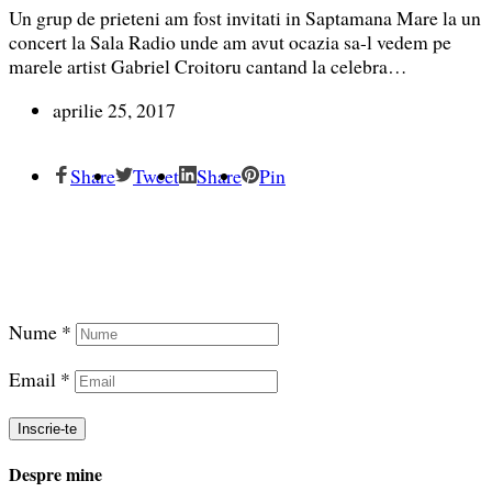
Un grup de prieteni am fost invitati in Saptamana Mare la un
concert la Sala Radio unde am avut ocazia sa-l vedem pe
marele artist Gabriel Croitoru cantand la celebra…
aprilie 25, 2017
Share
Tweet
Share
Pin
Înscrie-te și descarcă GRATUIT eBook-ul despre
Relații fericite
Nume *
Email *
Despre mine