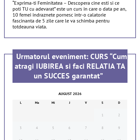
“Exprima-ti Feminitatea – Descopera cine esti si ce
poti TU cu adevarat” este un curs in care o data pe an,
10 femei indraznete pornesc intr-o calatorie
fascinanta de 5 zile care le va schimba pentru
totdeauna viata.
Urmatorul eveniment: CURS “Cum
atragi IUBIREA si faci RELATIA TA
un SUCCES garantat”
AUGUST 2026
L
Ma
Mi
J
V
S
D
1
2
3
4
5
6
7
8
9