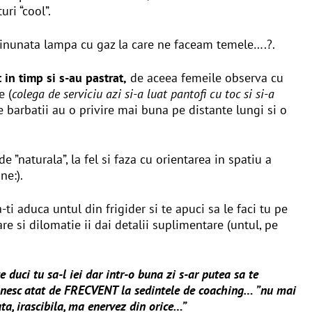
ri “cool”.
inunata lampa cu gaz la care ne faceam temele….
?
.
t in timp si s-au pastrat,
de aceea femeile observa cu
e (
colega de serviciu azi si-a luat pantofi cu toc si si-a
ce barbatii au o privire mai buna pe distante lungi si o
e ”naturala”, la fel si faza cu orientarea in spatiu a
ne:).
i aduca untul din frigider si te apuci sa le faci tu pe
re si dilomatie ii dai detalii suplimentare (untul, pe
e duci tu sa-l iei dar intr-o buna zi s-ar putea sa te
ntalnesc atat de FRECVENT la sedintele de coaching… ”nu mai
a, irascibila, ma enervez din orice…”