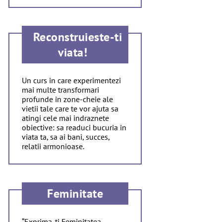
Reconstruieste-ti
viata!
Un curs in care experimentezi
mai multe transformari
profunde in zone-cheie ale
vietii tale care te vor ajuta sa
atingi cele mai indraznete
obiective: sa readuci bucuria in
viata ta, sa ai bani, succes,
relatii armonioase.
Feminitate
“Exprima-ti Feminitatea –