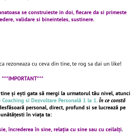
anatoasa se construieste in doi, fiecare da si primeste
redere, validare si bineinteles, sustinere.
 ca rezoneaza cu ceva din tine, te rog sa dai un like!
***IMPORTANT***
 tine și ești gata să mergi la urmatorul tău nivel, atunci
 Coaching si Dezvoltare Personală 1 la 1.
În ce constă
esfăsoară personal, direct, profund si se lucrează pe
bunătățesti în viața ta:
sie,
încrederea în sine,
relația cu sine sau cu ceilalți
.