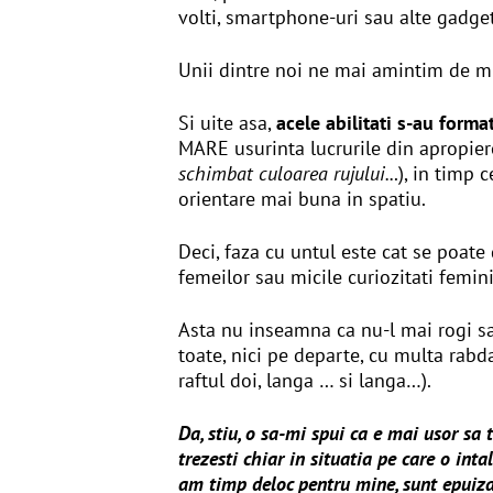
volti, smartphone-uri sau alte gadgetu
Unii dintre noi ne mai amintim de m
Si uite asa,
acele abilitati s-au forma
MARE usurinta lucrurile din apropier
schimbat culoarea rujului..
.), in timp 
orientare mai buna in spatiu.
Deci, faza cu untul este cat se poate d
femeilor sau micile curiozitati femini
Asta nu inseamna ca nu-l mai rogi sa-t
toate, nici pe departe, cu multa rabda
raftul doi, langa … si langa…).
Da, stiu, o sa-mi spui ca e mai usor sa t
trezesti chiar in situatia pe care o i
am timp deloc pentru mine, sunt epuizat