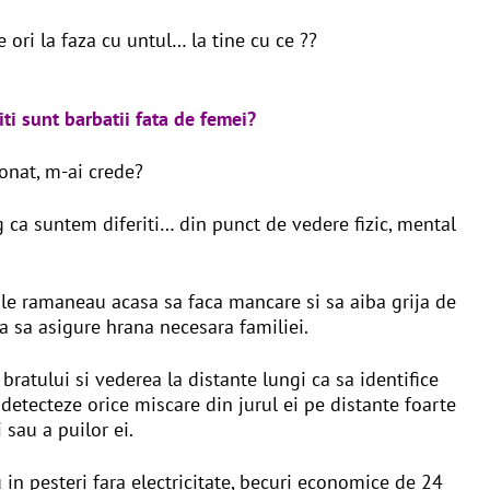
ori la faza cu untul… la tine cu ce ??
iti sunt barbatii fata de femei?
ionat, m-ai crede?
g ca suntem diferiti… din punct de vedere fizic, mental
ile ramaneau acasa sa faca mancare si sa aiba grija de
ca sa asigure hrana necesara familiei.
bratului si vederea la distante lungi ca sa identifice
 detecteze orice miscare din jurul ei pe distante foarte
 sau a puilor ei.
 in pesteri fara electricitate, becuri economice de 24