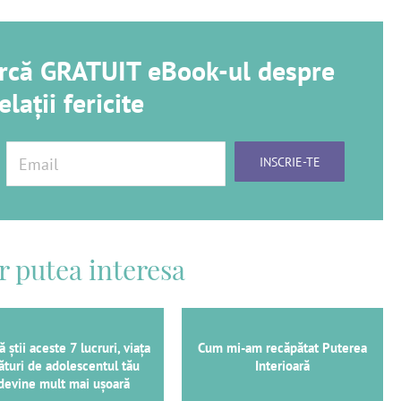
carcă GRATUIT eBook-ul despre
elații fericite
r putea interesa
 știi aceste 7 lucruri, viața
Cum mi-am recăpătat Puterea
ături de adolescentul tău
Interioară
devine mult mai ușoară