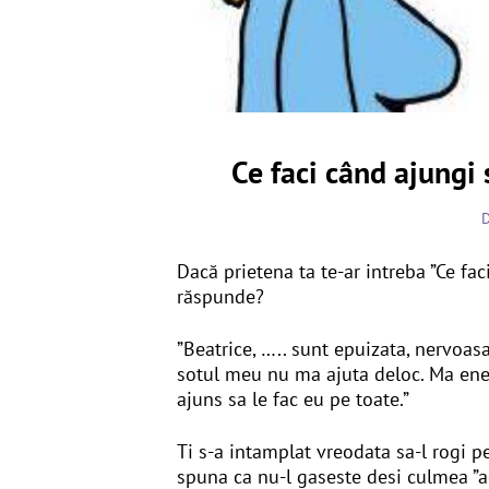
Ce faci când ajungi s
Dacă prietena ta te-ar intreba ”Ce faci
răspunde?
”Beatrice, ….. sunt epuizata, nervoa
sotul meu nu ma ajuta deloc. Ma ener
ajuns sa le fac eu pe toate.”
Ti s-a intamplat vreodata sa-l rogi pe
spuna ca nu-l gaseste desi culmea ”ac