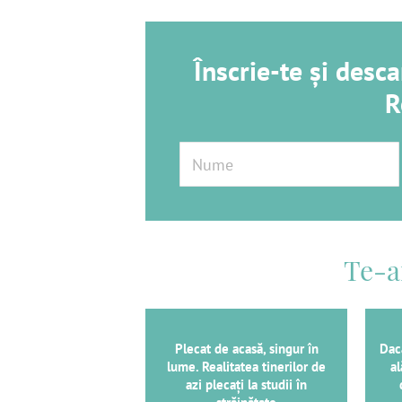
Înscrie-te și des
R
Te-a
Plecat de acasă, singur în
Dacă
lume. Realitatea tinerilor de
al
azi plecați la studii în