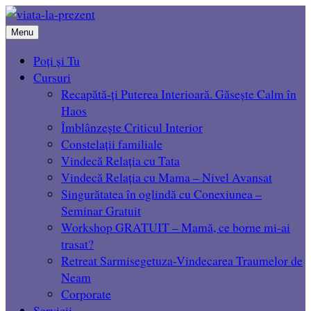
Menu
Poți și Tu
Cursuri
Recapătă-ți Puterea Interioară. Găsește Calm în
Haos
Îmblânzește Criticul Interior
Constelații familiale
Vindecă Relația cu Tata
Vindecă Relația cu Mama – Nivel Avansat
Singurătatea în oglindă cu Conexiunea –
Seminar Gratuit
Workshop GRATUIT – Mamă, ce borne mi-ai
trasat?
Retreat Sarmisegetuza-Vindecarea Traumelor de
Neam
Corporate
Servicii