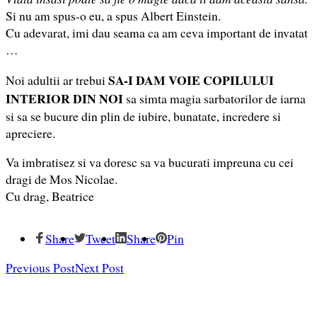
Si nu am spus-o eu, a spus Albert Einstein.
Cu adevarat, imi dau seama ca am ceva important de invatat
…
SA-I DAM VOIE COPILULUI
Noi adultii ar trebui
INTERIOR DIN NOI
sa simta magia sarbatorilor de iarna
si sa se bucure din plin de iubire, bunatate, incredere si
apreciere.
Va imbratisez si va doresc sa va bucurati impreuna cu cei
dragi de Mos Nicolae.
Cu drag, Beatrice
Share
Tweet
Share
Pin
Previous Post
Next Post
Înscrie-te și descarcă GRATUIT eBook-ul despre