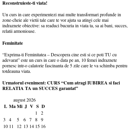
Reconstruieste-ti viata!
Un curs in care experimentezi mai multe transformari profunde in
zone-cheie ale vietii tale care te vor ajuta sa atingi cele mai
indraznete obiective: sa readuci bucuria in viata ta, sa ai bani, succes,
relatii armonioase.
Feminitate
“Exprima-ti Feminitatea – Descopera cine esti si ce poti TU cu
adevarat” este un curs in care o data pe an, 10 femei indraznete
pornesc intr-o calatorie fascinanta de 5 zile care le va schimba pentru
totdeauna viata.
Urmatorul eveniment: CURS “Cum atragi IUBIREA si faci
RELATIA TA un SUCCES garantat”
august 2026
L
Ma
Mi
J
V
S
D
1
2
3
4
5
6
7
8
9
10
11
12
13
14
15
16