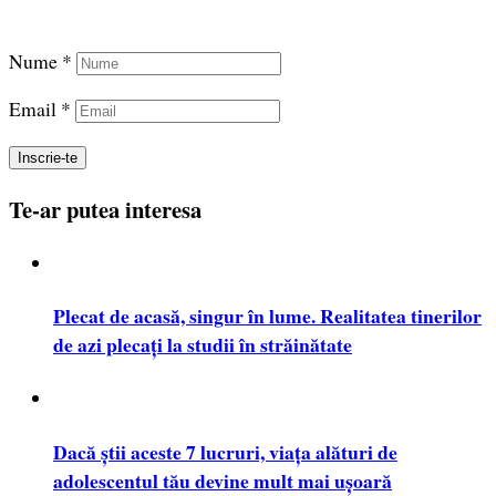
Relații fericite
Nume *
Email *
Te-ar putea interesa
Plecat de acasă, singur în lume. Realitatea tinerilor
de azi plecați la studii în străinătate
Dacă știi aceste 7 lucruri, viața alături de
adolescentul tău devine mult mai ușoară