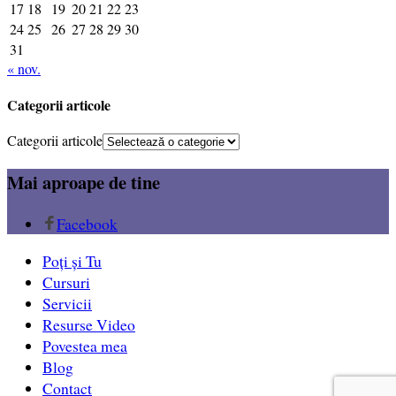
17
18
19
20
21
22
23
24
25
26
27
28
29
30
31
« nov.
Categorii articole
Categorii articole
Mai aproape de tine
Facebook
Poți și Tu
Cursuri
Servicii
Resurse Video
Povestea mea
Blog
Contact