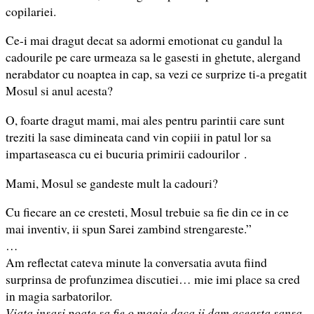
copilariei.
Ce-i mai dragut decat sa adormi emotionat cu gandul la
cadourile pe care urmeaza sa le gasesti in ghetute, alergand
nerabdator cu noaptea in cap, sa vezi ce surprize ti-a pregatit
Mosul si anul acesta?
O, foarte dragut mami, mai ales pentru parintii care sunt
treziti la sase dimineata cand vin copiii in patul lor sa
impartaseasca cu ei bucuria primirii cadourilor
.
Mami, Mosul se gandeste mult la cadouri?
Cu fiecare an ce cresteti, Mosul trebuie sa fie din ce in ce
mai inventiv, ii spun Sarei zambind strengareste.”
…
Am reflectat cateva minute la conversatia avuta fiind
surprinsa de profunzimea discutiei… mie imi place sa cred
in magia sarbatorilor.
Viata insasi poate sa fie o magie daca ii dam aceasta sansa.