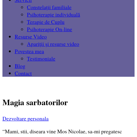
Constelații familiale
Psihoterapie individuală
Terapie de Cuplu
Psihoterapie On-line
Resurse Video
Apariții și resurse video
Povestea mea
Testimoniale
Blog
Contact
Magia sarbatorilor
Dezvoltare personala
“Mami, stii, diseara vine Mos Nicolae, sa-mi pregatesc