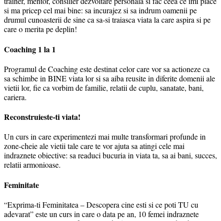
trainer, mentor, consilier dezvoltare personala si fac ceea ce imi place
si ma pricep cel mai bine: sa incurajez si sa indrum oamenii pe
drumul cunoasterii de sine ca sa-si traiasca viata la care aspira si pe
care o merita pe deplin!
Coaching 1 la 1
Programul de Coaching este destinat celor care vor sa actioneze ca
sa schimbe in BINE viata lor si sa aiba reusite in diferite domenii ale
vietii lor, fie ca vorbim de familie, relatii de cuplu, sanatate, bani,
cariera.
Reconstruieste-ti viata!
Un curs in care experimentezi mai multe transformari profunde in
zone-cheie ale vietii tale care te vor ajuta sa atingi cele mai
indraznete obiective: sa readuci bucuria in viata ta, sa ai bani, succes,
relatii armonioase.
Feminitate
“Exprima-ti Feminitatea – Descopera cine esti si ce poti TU cu
adevarat” este un curs in care o data pe an, 10 femei indraznete