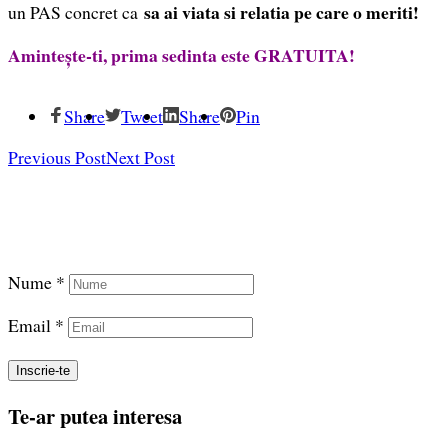
sa ai viata si relatia pe care o meriti!
un PAS concret ca
Amintește-ti, prima sedinta este GRATUITA!
Share
Tweet
Share
Pin
Previous Post
Next Post
Înscrie-te și descarcă GRATUIT eBook-ul despre
Relații fericite
Nume *
Email *
Te-ar putea interesa