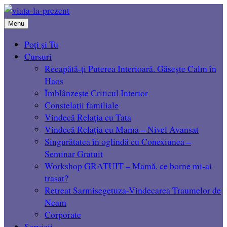
Menu
Poți și Tu
Cursuri
Recapătă-ți Puterea Interioară. Găsește Calm în
Haos
Îmblânzește Criticul Interior
Constelații familiale
Vindecă Relația cu Tata
Vindecă Relația cu Mama – Nivel Avansat
Singurătatea în oglindă cu Conexiunea –
Seminar Gratuit
Workshop GRATUIT – Mamă, ce borne mi-ai
trasat?
Retreat Sarmisegetuza-Vindecarea Traumelor de
Neam
Corporate
Servicii