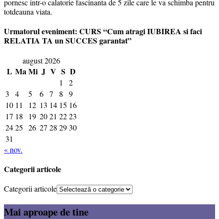
pornesc intr-o calatorie fascinanta de 5 zile care le va schimba pentru
totdeauna viata.
Urmatorul eveniment: CURS “Cum atragi IUBIREA si faci
RELATIA TA un SUCCES garantat”
august 2026
L
Ma
Mi
J
V
S
D
1
2
3
4
5
6
7
8
9
10
11
12
13
14
15
16
17
18
19
20
21
22
23
24
25
26
27
28
29
30
31
« nov.
Categorii articole
Categorii articole
Mai aproape de tine