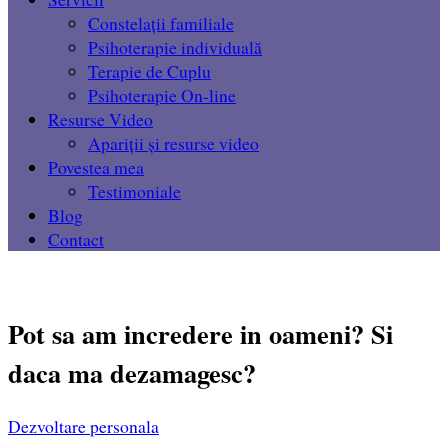
Constelații familiale
Psihoterapie individuală
Terapie de Cuplu
Psihoterapie On-line
Resurse Video
Apariții și resurse video
Povestea mea
Testimoniale
Blog
Contact
Pot sa am incredere in oameni? Si
daca ma dezamagesc?
Dezvoltare personala